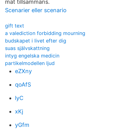
mat tillsammans.
Scenarier eller scenario
gift text
a valediction forbidding mourning
budskapet i livet efter dig
suas självskattning
intyg engelska medicin
partikelmodellen ljud
eZXny
qoAfS
lyC
xKj
yGfm