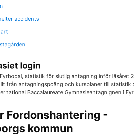
en
elter accidents
art
rstagården
siet login
Fyrbodal, statistik för slutlig antagning inför läsåret
lt från antagningspoäng och kursplaner till statistik
ternational Baccalaureate Gymnasieantagnignen i Fyr
er Fordonshantering -
borgs kommun