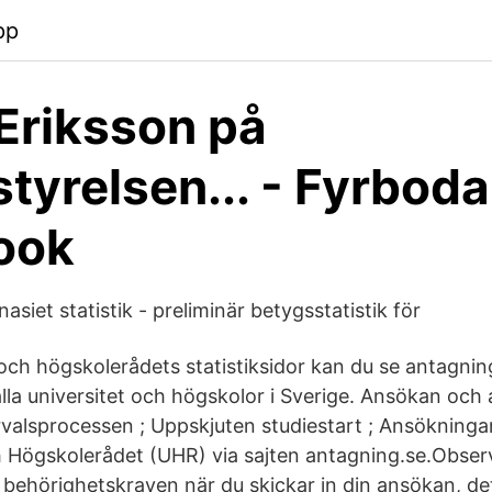
pp
 Eriksson på
tyrelsen... - Fyrboda
ook
asiet statistik - preliminär betygsstatistik för
och högskolerådets statistiksidor kan du se antagning
alla universitet och högskolor i Sverige. Ansökan och
valsprocessen ; Uppskjuten studiestart ; Ansökningar 
h Högskolerådet (UHR) via sajten antagning.se.Observ
 behörighetskraven när du skickar in din ansökan, de