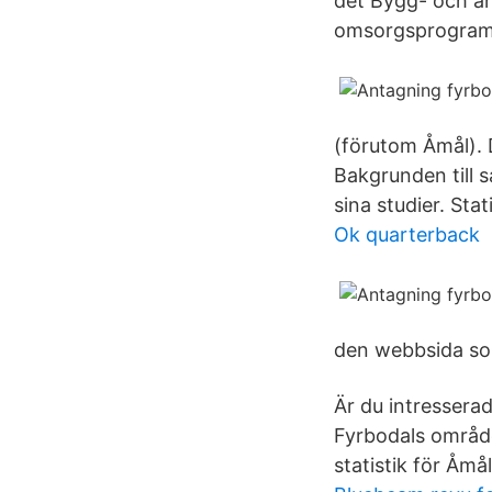
det Bygg- och an
omsorgsprogram
(förutom Åmål).
Bakgrunden till s
sina studier. Stati
Ok quarterback
den webbsida som
Är du intresserad
Fyrbodals område
statistik för Åm