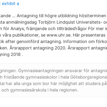
 exhibit a
kande … Antagning till högre utbildning höstterminen 
a anmälningsdag Torbjörn Lindquist Universitets- 
 för Analys, främjande och tillträdesfrågor För mer
våra publikationer, se www.uhr.se. Här presenteras
tik efter genomförd antagning. Information om förk
tiken. Årsrapport antagning 2020. Årsrapport antagn
ning 2018 .
ningen. Gymnasieantagningen ansvarar för antagning
 fristående gymnasieskolor i hela Göteborgsregion
l har alla unga som bor här möjlighet att studera på 
 och gymnasiesärskola i hela regionen.