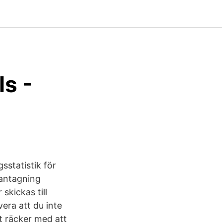
ls -
sstatistik för
 antagning
skickas till
era att du inte
t räcker med att