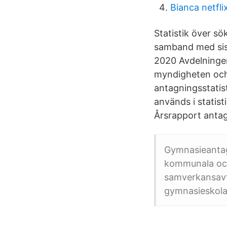
Bianca netflix
Statistik över sö
samband med sist
2020 Avdelningen
myndigheten och 
antagningsstatis
används i statis
Årsrapport antag
Gymnasieantag
kommunala och
samverkansavta
gymnasieskola