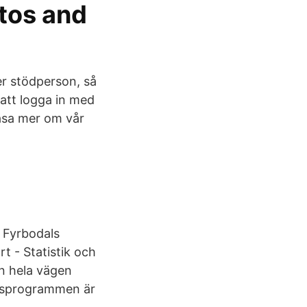
tos and
er stödperson, så
 att logga in med
läsa mer om vår
, Fyrbodals
t - Statistik och
an hela vägen
kesprogrammen är