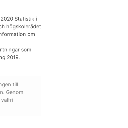
2020 Statistik i
och högskolerådet
 information om
ortningar som
ing 2019.
en till
en. Genom
valfri