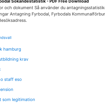
bodal Sökandestatistik - PDF Free Download
or och dokument Så använder du antagningsstatistike
ningar Antagning Fyrbodal, Fyrbodals Kommunalförb
Besöksadress.
ndsvall
ik hamburg
utbildning krav
c
o staff eso
pension
t som legitimation