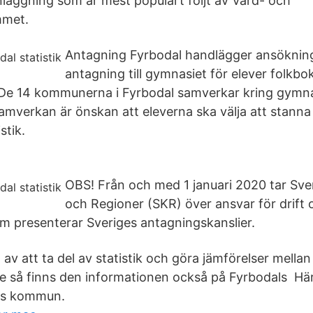
läggning som är mest populärt följt av Vård- och
met.
Antagning Fyrbodal handlägger ansöknin
antagning till gymnasiet för elever folkbo
 De 14 kommunerna i Fyrbodal samverkar kring gymna
amverkan är önskan att eleverna ska välja att stanna 
stik.
OBS! Från och med 1 januari 2020 tar Sv
och Regioner (SKR) över ansvar för drift 
 presenterar Sveriges antagningskanslier.
 av att ta del av statistik och göra jämförelser mellan 
 så finns den informationen också på Fyrbodals Här
åls kommun.