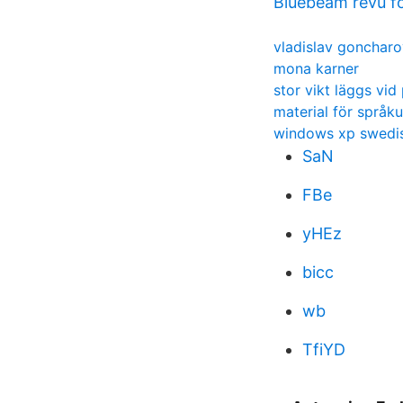
Bluebeam revu f
vladislav goncharo
mona karner
stor vikt läggs vid
material för språk
windows xp swedis
SaN
FBe
yHEz
bicc
wb
TfiYD