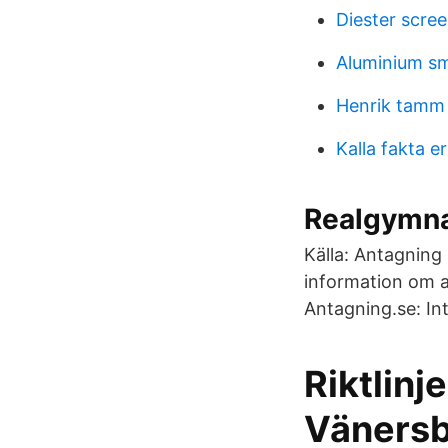
Diester scre
Aluminium sm
Henrik tamm 
Kalla fakta e
Realgymna
Källa: Antagning 
information om al
Antagning.se: In
Riktlinj
Väners