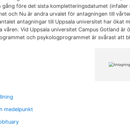
 gång före det sista kompletteringsdatumet (infaller 
t och Nu är andra urvalet för antagningen till vårt
 antalet antagningar till Uppsala universitet har ökat
a våren. Vid Uppsala universitet Campus Gotland är 
ogrammet och psykologprogrammet är svårast att bli 
llning
ion medelpunkt
obituary