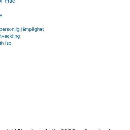
or mac
v
 personlig lämplighet
utveckling
h iso