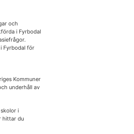
gar och
kförda i Fyrbodal
siefrågor.
i Fyrbodal för
eriges Kommuner
och underhåll av
skolor i
 hittar du