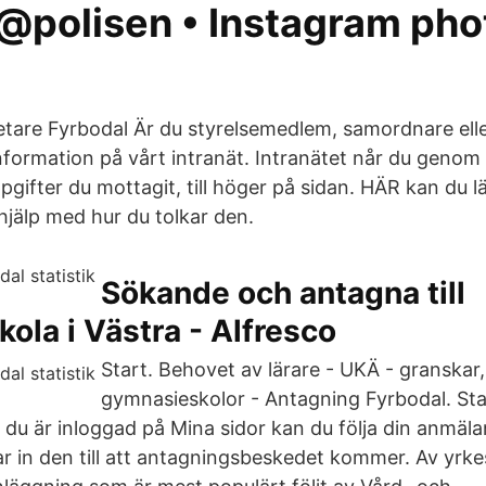
 @polisen • Instagram pho
etare Fyrbodal Är du styrelsemedlem, samordnare ell
information på vårt intranät. Intranätet når du genom
pgifter du mottagit, till höger på sidan. HÄR kan du 
 hjälp med hur du tolkar den.
Sökande och antagna till
ola i Västra - Alfresco
Start. Behovet av lärare - UKÄ - granskar
gymnasieskolor - Antagning Fyrbodal. Star
 du är inloggad på Mina sidor kan du följa din anmäl
kar in den till att antagningsbeskedet kommer. Av yr