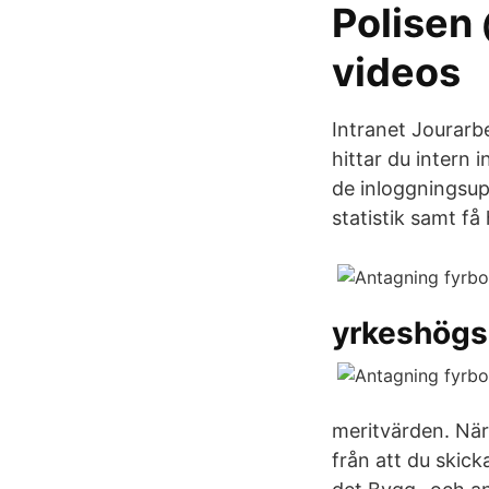
Polisen
videos
Intranet Jourarb
hittar du intern 
de inloggningsup
statistik samt få
yrkeshögsk
meritvärden. När
från att du skic