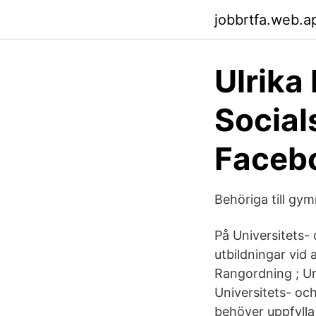
jobbrtfa.web.a
Ulrika
Socials
Faceb
Behöriga till gymn
På Universitets- 
utbildningar vid 
Rangordning ; Ur
Universitets- oc
behöver uppfylla