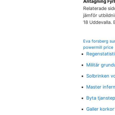
Antagning Fyr
Relaterade sid
jämför utbild
18 Uddevalla. 
Eva forsberg su
powermill price
Regenstatist
Militär grund
Solbrinken v
Master infern
Byta tjanste
Galler korkor