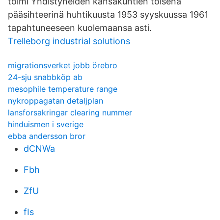
toimi Yhdistyneiden kansakuntien toisena
pääsihteerinä huhtikuusta 1953 syyskuussa 1961
tapahtuneeseen kuolemaansa asti.
Trelleborg industrial solutions
migrationsverket jobb örebro
24-sju snabbköp ab
mesophile temperature range
nykroppagatan detaljplan
lansforsakringar clearing nummer
hinduismen i sverige
ebba andersson bror
dCNWa
Fbh
ZfU
fIs