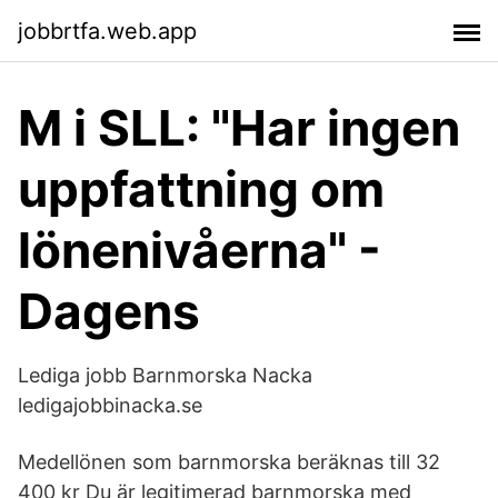
jobbrtfa.web.app
M i SLL: "Har ingen
uppfattning om
lönenivåerna" -
Dagens
Lediga jobb Barnmorska Nacka
ledigajobbinacka.se
Medellönen som barnmorska beräknas till 32
400 kr Du är legitimerad barnmorska med