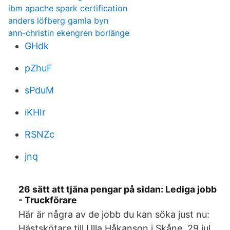
ibm apache spark certification
anders löfberg gamla byn
ann-christin ekengren borlänge
GHdk
pZhuF
sPduM
iKHIr
RSNZc
jnq
26 sätt att tjäna pengar på sidan: Lediga jobb
- Truckförare
Här är några av de jobb du kan söka just nu:
Hästskötare till Ulla Håkanson i Skåne 29 jul